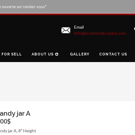
e ouverte sur rendez-vous*
Email
info@locationdecoplus.com
FOR SELL
ABOUT US
GALLERY
CONTACT US
andy jar A
.00$
ndy jar A, 8" Height