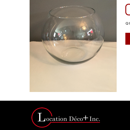
Q
Click for bigger image