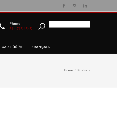
Facebook
Instagram
Linkedin
Phone
514.715.4545
CART (0)
FRANÇAIS
Home
Products