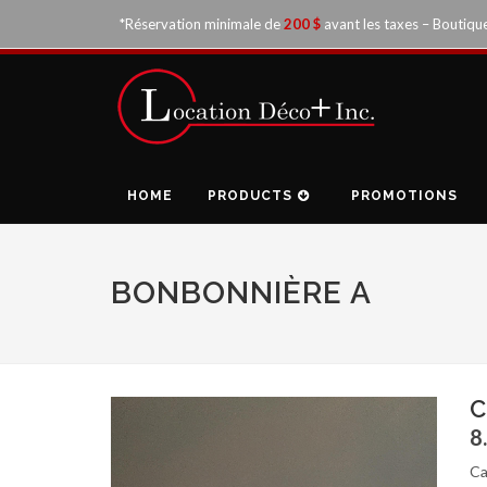
*Réservation minimale de
200 $
avant les taxes – Boutiqu
HOME
PRODUCTS
PROMOTIONS
BONBONNIÈRE A
C
8
Ca