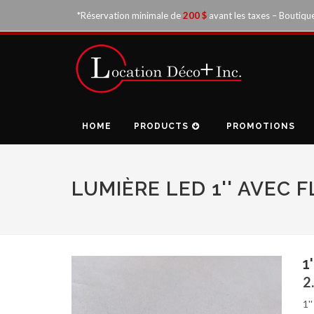
*Réservation minimale de
200 $
avant les taxes – Boutiqu
HOME
PRODUCTS
PROMOTIONS
LUMIÈRE LED 1'' AVEC 
1
2
1'