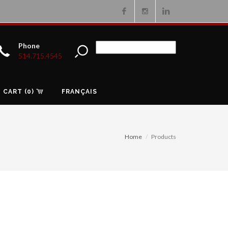
Facebook
Instagram
Linkedin
Phone
514.715.4545
CART (0)
FRANÇAIS
Home
Products