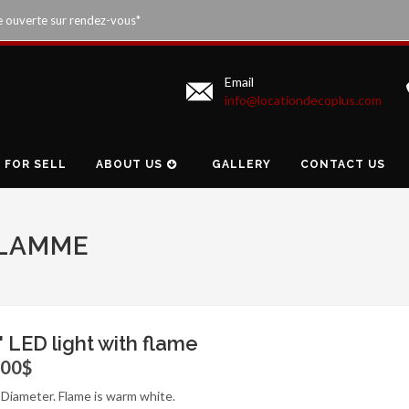
e ouverte sur rendez-vous*
Email
info@locationdecoplus.com
FOR SELL
ABOUT US
GALLERY
CONTACT US
FLAMME
'' LED light with flame
.00$
' Diameter. Flame is warm white.