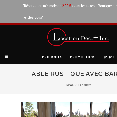
*Réservation minimale de
200 $
avant les taxes – Boutique ou
rendez-vous*
PRODUCTS
PROMOTIONS
(0)
TABLE RUSTIQUE AVEC BAR
Home
Products