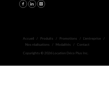
Accueil
/
Produits
/
Promotions
/
L'entreprise
/
Nos réalisations
/
Modalités
/
Contact
Copyrights © 2026 Location Déco Plus Inc.